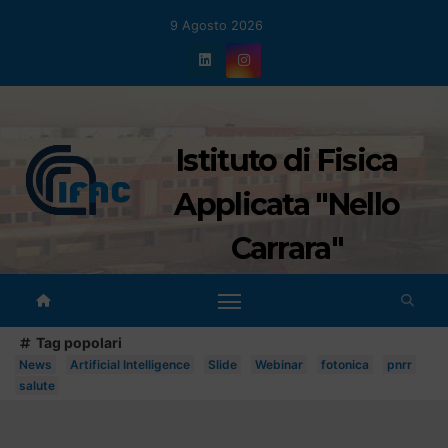
Salta
9 Agosto 2026
al
contenuto
Istituto di Fisica
Applicata "Nello
Carrara"
Tag popolari
News
Artificial Intelligence
Slide
Webinar
fotonica
pnrr
salute