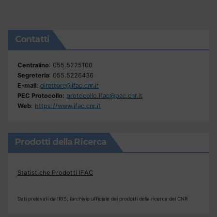
Contatti
Centralino
: 055.5225100
Segreteria
: 055.5226436
E-mail
:
direttore@ifac.cnr.it
PEC Protocollo:
protocollo.ifac@pec.cnr.it
Web
:
https://www.ifac.cnr.it
Prodotti della Ricerca
Statistiche Prodotti IFAC
Dati prelevati da IRIS, l’archivio ufficiale dei prodotti della ricerca del CNR