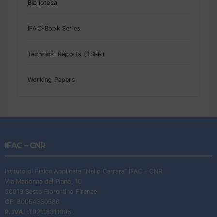
Biblioteca
IFAC-Book Series
Technical Reports (TSRR)
Working Papers
IFAC – CNR
Istituto di Fisica Applicata “Nello Carrara” IFAC – CNR
Via Madonna del Piano, 10
50019 Sesto Fiorentino Firenze
CF
: 80054330586
P. IVA
: IT02118311006