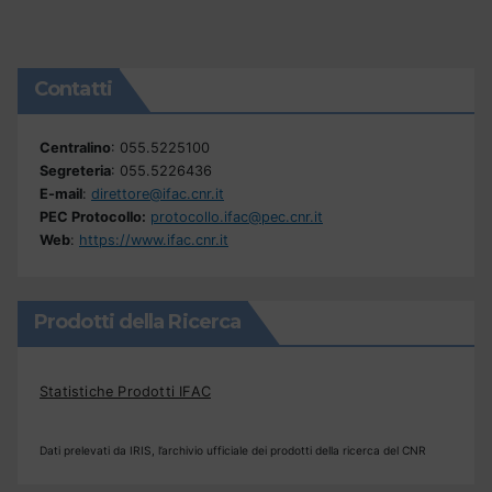
Contatti
Centralino
: 055.5225100
Segreteria
: 055.5226436
E-mail
:
direttore@ifac.cnr.it
PEC Protocollo:
protocollo.ifac@pec.cnr.it
Web
:
https://www.ifac.cnr.it
Prodotti della Ricerca
Statistiche Prodotti IFAC
Dati prelevati da IRIS, l’archivio ufficiale dei prodotti della ricerca del CNR