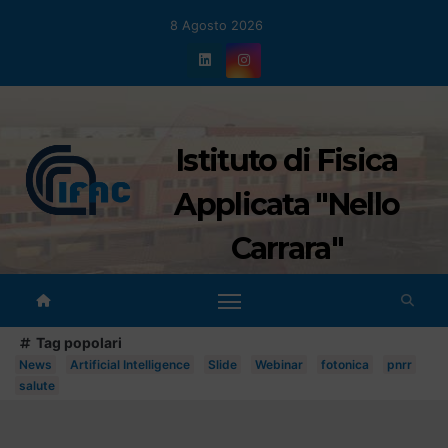
Salta
8 Agosto 2026
al
contenuto
Istituto di Fisica
Applicata "Nello
Carrara"
Tag popolari
News
Artificial Intelligence
Slide
Webinar
fotonica
pnrr
salute