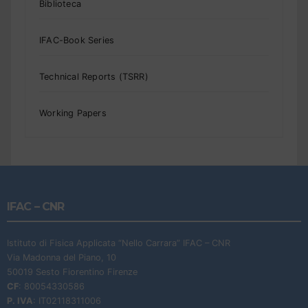
Biblioteca
IFAC-Book Series
Technical Reports (TSRR)
Working Papers
IFAC – CNR
Istituto di Fisica Applicata “Nello Carrara” IFAC – CNR
Via Madonna del Piano, 10
50019 Sesto Fiorentino Firenze
CF
: 80054330586
P. IVA
: IT02118311006