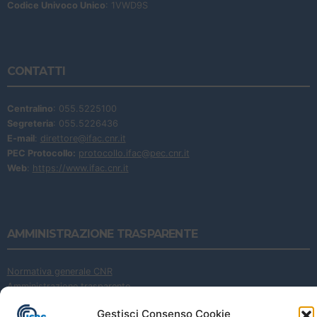
Codice Univoco Unico
: 1VWD9S
CONTATTI
Centralino
: 055.5225100
Segreteria
: 055.5226436
E-mail
:
direttore@ifac.cnr.it
PEC Protocollo:
protocollo.ifac@pec.cnr.it
Web
:
https://www.ifac.cnr.it
AMMINISTRAZIONE TRASPARENTE
Normativa generale CNR
Amministrazione trasparente
Cookie Policy
Gestisci Consenso Cookie
Privacy Policy
|
Privacy Policy (EN)