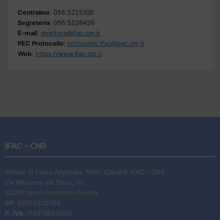
Centralino
: 055.5225100
Segreteria
: 055.5226436
E-mail
:
direttore@ifac.cnr.it
PEC Protocollo:
protocollo.ifac@pec.cnr.it
Web
:
https://www.ifac.cnr.it
IFAC – CNR
Istituto di Fisica Applicata “Nello Carrara” IFAC – CNR
Via Madonna del Piano, 10
50019 Sesto Fiorentino Firenze
CF
: 80054330586
P. IVA
: IT02118311006