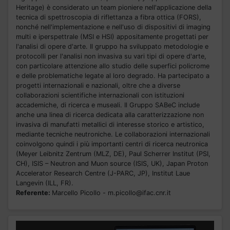
Heritage) è considerato un team pioniere nell'applicazione della
tecnica di spettroscopia di riflettanza a fibra ottica (FORS),
nonché nell'implementazione e nell'uso di dispositivi di imaging
multi e iperspettrale (MSI e HSI) appositamente progettati per
l'analisi di opere d'arte. Il gruppo ha sviluppato metodologie e
protocolli per l'analisi non invasiva su vari tipi di opere d'arte,
con particolare attenzione allo studio delle superfici policrome
e delle problematiche legate al loro degrado. Ha partecipato a
progetti internazionali e nazionali, oltre che a diverse
collaborazioni scientifiche internazionali con istituzioni
accademiche, di ricerca e museali. Il Gruppo SABeC include
anche una linea di ricerca dedicata alla caratterizzazione non
invasiva di manufatti metallici di interesse storico e artistico,
mediante tecniche neutroniche. Le collaborazioni internazionali
coinvolgono quindi i più importanti centri di ricerca neutronica
(Meyer Leibnitz Zentrum (MLZ, DE), Paul Scherrer Institut (PSI,
CH), ISIS – Neutron and Muon source (ISIS, UK), Japan Proton
Accelerator Research Centre (J-PARC, JP), Institut Laue
Langevin (ILL, FR).
Referente:
Marcello Picollo - m.picollo@ifac.cnr.it