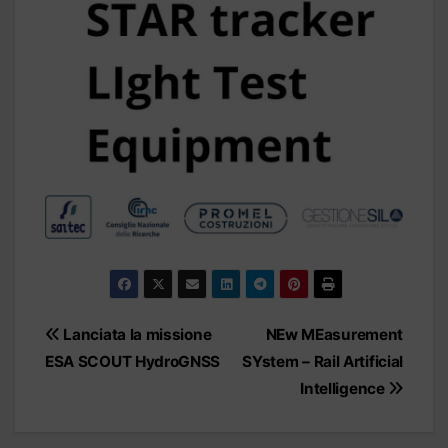
Navigazione
Lanciata la missione
NEw MEasurement
articoli
ESA SCOUT HydroGNSS
SYstem – Rail Artificial
Intelligence