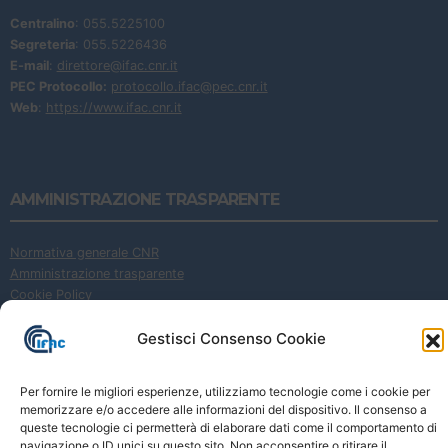
Centralino
: 055.5225100
Segreteria
: 055.5226436
E-mail
:
direttore@ifac.cnr.it
PEC Protocollo:
protocollo.ifac@pec.cnr.it
Web
:
https://www.ifac.cnr.it
AMMINISTRAZIONE TRASPARENTE
Normativa generale CNR
Amministrazione trasparente
Cookie Policy
Privacy Policy
|
Privacy Policy (EN)
Gestisci Consenso Cookie
Per fornire le migliori esperienze, utilizziamo tecnologie come i cookie per
memorizzare e/o accedere alle informazioni del dispositivo. Il consenso a
queste tecnologie ci permetterà di elaborare dati come il comportamento di
navigazione o ID unici su questo sito. Non acconsentire o ritirare il