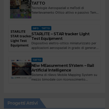
TATTO
Tecnologie Aerospaziali e meTodi di
Telerilevamento Ottico attivo e passivo Temi
di ricerca: Progettazione, sviluppo e
ottimizzazione del funzionamento di sistemi
di alta tensione e di apparati elettronici, quali
INFO
TATTO
sistemi...
STARLITE – STAR tracker LIght
Test Equipment
Dispositivo elettro-ottico miniaturizzato per
applicazioni aerospaziali in grado di generare
immagini sintetiche di campi stellari in
movimento relativo nel campo di vista, per
TATTO
valutazione e test di uno o più...
NEw MEasurement SYstem – Rail
Artificial Intelligence
Sistema di rilievo Mobile Mapping System su
mezzo bimodale con riconoscimento
automatico oggetti tramite image processing
ed AI finalizzato alla progettazione ferroviaria
con gestione dati su database in Cloud e...
Progetti Attivi