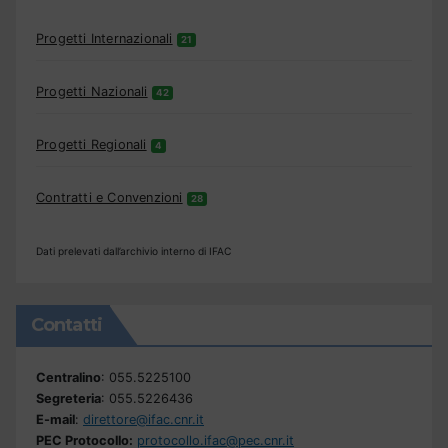
Progetti Internazionali
21
Progetti Nazionali
42
Progetti Regionali
4
Contratti e Convenzioni
28
Dati prelevati dall’archivio interno di IFAC
Contatti
Centralino
: 055.5225100
Segreteria
: 055.5226436
E-mail
:
direttore@ifac.cnr.it
PEC Protocollo:
protocollo.ifac@pec.cnr.it