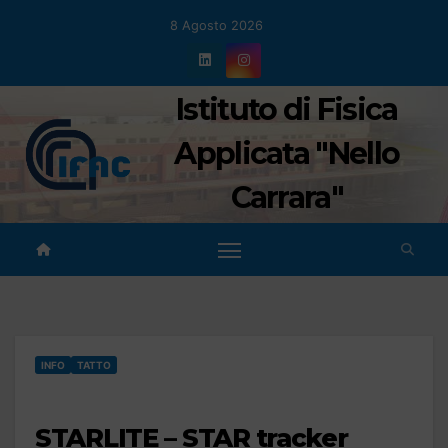
Salta
8 Agosto 2026
al
contenuto
Istituto di Fisica
Applicata "Nello
Carrara"
INFO
TATTO
STARLITE – STAR tracker