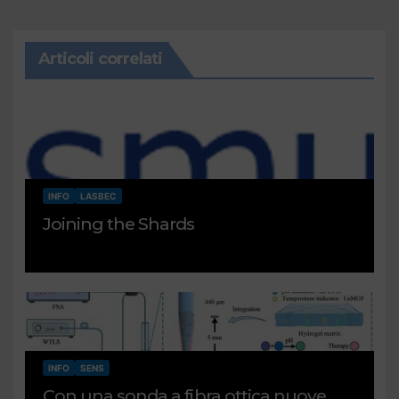
Articoli correlati
INFO
LASBEC
Joining the Shards
INFO
SENS
Con una sonda a fibra ottica nuove