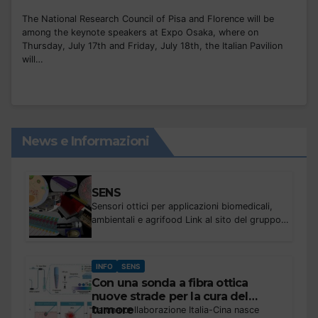
The National Research Council of Pisa and Florence will be
among the keynote speakers at Expo Osaka, where on
Thursday, July 17th and Friday, July 18th, the Italian Pavilion
will…
News e Informazioni
SENS
Sensori ottici per applicazioni biomedicali,
ambientali e agrifood Link al sito del gruppo
chembiosens Temi di ricerca Progettazione,
realizzazione e sperimentazione in condizioni
reali di sensori ottici, a fibra ottica...
INFO
SENS
Con una sonda a fibra ottica
nuove strade per la cura del
tumore
Da una collaborazione Italia-Cina nasce