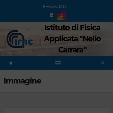
Salta
9 Agosto 2026
al
contenuto
Istituto di Fisica
Applicata "Nello
Carrara"
Immagine