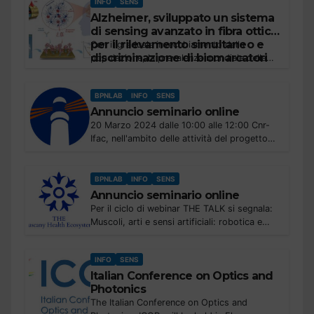
INFO
SENS
Europe". PhotonHub Europe acts as a one-
Alzheimer, sviluppato un sistema
stop-shop matchmaker...
di sensing avanzato in fibra ottica
per il rilevamento simultaneo e
Con il graduale invecchiamento della
discriminazione di biomarcatori
popolazione, la prevalenza mondiale della
clinici della malattia
malattia dell'Alzheimer, come demenza più
comune negli anziani, sta aumentando
BPNLAB
INFO
SENS
drammaticamente. Tuttavia, una sfida a lungo
Annuncio seminario online
termine - e tutt'ora...
20 Marzo 2024 dalle 10:00 alle 12:00 Cnr-
Ifac, nell'ambito delle attività del progetto
PhotonHub Europe, organizza un nuovo
seminario online dedicato alle tecnologie
fotoniche dal titolo: Optical biosensing for
BPNLAB
INFO
SENS
diagnostics...
Annuncio seminario online
Per il ciclo di webinar THE TALK si segnala:
Muscoli, arti e sensi artificiali: robotica e
interfacce sensorimotorie al servizio
dell’uomo 21 marzo 2024, 14:30 – 16:30
INFO
SENS
Relatori: M. Malvezzi,...
Italian Conference on Optics and
Photonics
The Italian Conference on Optics and