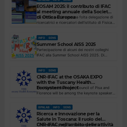
Toscana, cultura della...
EOSAM 2025: il contributo di IFAC
al meeting annuale della Società
di Ottica Europea
La scorsa settimana una folta delegazione di
ricercatrici e ricercatori dell'istituto di Fisica
Applicata ha partecipato al congresso
EOSAM2025, organizzato da European
INFO
SENS
Optical Society, di cui SIOF (Società Italiana
Summer School AISS 2025
di...
Partecipazione di alcuni dei nostri colleghi
IFAC alla Summer School AISS 2025. Di
seguito il messaggio relativo all'evento
diffuso internamente. A nome del Comitato
INFO
SENS
Organizzatore, sono lieto di informarvi che...
CNR-IFAC at the OSAKA EXPO
with the Tuscany Health
Ecosystem Project
The National Research Council of Pisa and
Florence will be among the keynote speakers
at Expo Osaka, where on Thursday, July 17th
and Friday, July 18th, the Italian Pavilion
BPNLAB
INFO
SENS
will...
Ricerca e Innovazione per la
Salute in Toscana: il ruolo del
CNR-IFAC nell’ambito delle attività
L'innovativo progetto Tuscany Health