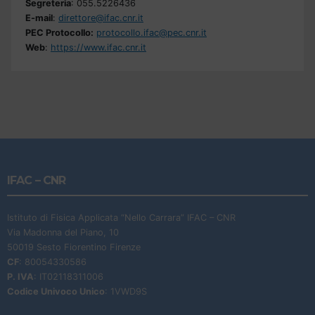
Segreteria
: 055.5226436
E-mail
:
direttore@ifac.cnr.it
PEC Protocollo:
protocollo.ifac@pec.cnr.it
Web
:
https://www.ifac.cnr.it
IFAC – CNR
Istituto di Fisica Applicata “Nello Carrara” IFAC – CNR
Via Madonna del Piano, 10
50019 Sesto Fiorentino Firenze
CF
: 80054330586
P. IVA
: IT02118311006
Codice Univoco Unico
: 1VWD9S