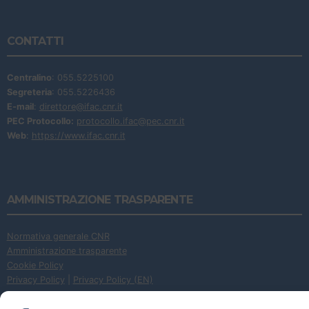
CONTATTI
Centralino
: 055.5225100
Segreteria
: 055.5226436
E-mail
:
direttore@ifac.cnr.it
PEC Protocollo:
protocollo.ifac@pec.cnr.it
Web
:
https://www.ifac.cnr.it
AMMINISTRAZIONE TRASPARENTE
Normativa generale CNR
Amministrazione trasparente
Cookie Policy
Privacy Policy
|
Privacy Policy (EN)