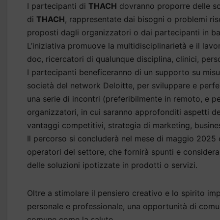
I partecipanti di
THACH
dovranno proporre delle sol
di
THACH
, rappresentate dai bisogni o problemi risc
proposti dagli organizzatori o dai partecipanti in 
L’iniziativa promuove la multidisciplinarietà e il lav
doc, ricercatori di qualunque disciplina, clinici, per
I partecipanti beneficeranno di un supporto su misur
società del network Deloitte, per sviluppare e per
una serie di incontri (preferibilmente in remoto, e 
organizzatori, in cui saranno approfonditi aspetti de
vantaggi competitivi, strategia di marketing, busin
Il percorso si concluderà nel mese di maggio 2025 
operatori del settore, che fornirà spunti e consideraz
delle soluzioni ipotizzate in prodotti o servizi.
Oltre a stimolare il pensiero creativo e lo spirito im
personale e professionale, una opportunità di comun
comune come la salute.