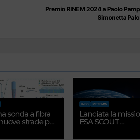
Premio RINEM 2024 a Paolo Pampa
Simonetta Palo
INFO
METEMW
a sonda a fibra
Lanciata la missi
 nuove strade per
ESA SCOUT
a del tumore
HydroGNSS