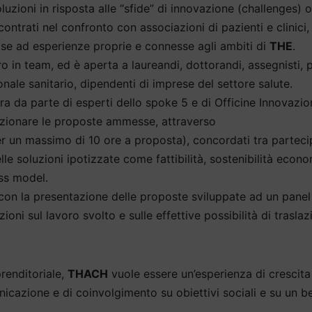
uzioni in risposta alle “sfide” di innovazione (challenges) 
ontrati nel confronto con associazioni di pazienti e clinici,
base ad esperienze proprie e connesse agli ambiti di
THE
.
oro in team, ed è aperta a laureandi, dottorandi, assegnisti, 
sonale sanitario, dipendenti di imprese del settore salute.
a da parte di esperti dello spoke 5 e di Officine Innovazio
fezionare le proposte ammesse, attraverso
per un massimo di 10 ore a proposta), concordati tra parteci
lle soluzioni ipotizzate come fattibilità, sostenibilità econo
ess model.
con la presentazione delle proposte sviluppate ad un panel
ioni sul lavoro svolto e sulle effettive possibilità di trasla
prenditoriale,
THACH
vuole essere un’esperienza di crescita
icazione e di coinvolgimento su obiettivi sociali e su un b