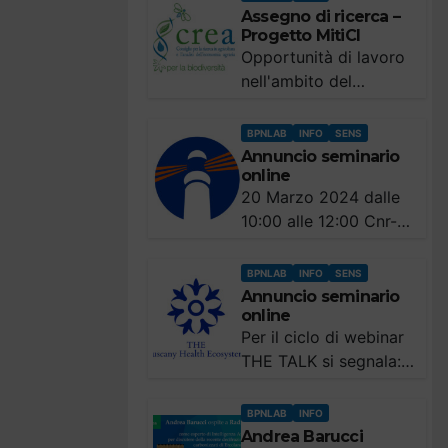
individuato a Viareggio
Assegno di ricerca –
Progetto MitiCI
(Lucca) a 2 km dalla
Opportunità di lavoro
costa. I primi resti, 4
nell'ambito del
enormi...
progetto regionale
MitiCI "Valorizzazione
BPNLAB
INFO
SENS
di specie mediterranee
Annuncio seminario
online
per una forestazione
20 Marzo 2024 dalle
urbana volta alla
10:00 alle 12:00 Cnr-
Mitigazione dei
Ifac, nell'ambito delle
Cambiamenti climatici
attività del progetto
e dell'Inquinamento",
BPNLAB
INFO
SENS
PhotonHub Europe,
cofinanziato da Cnr-
Annuncio seminario
online
organizza un nuovo
Ifac. Il CREA Centro...
Per il ciclo di webinar
seminario online
THE TALK si segnala:
dedicato alle
Muscoli, arti e sensi
tecnologie fotoniche
artificiali: robotica e
dal titolo: Optical
BPNLAB
INFO
interfacce
biosensing for
Andrea Barucci